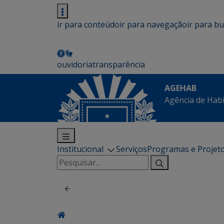
ir para conteúdo
ir para navegação
ir para b
ouvidoria
transparência
AGEHAB
Agência de Hab
Institucional
Serviços
Programas e Projet
Pesquisar
por: