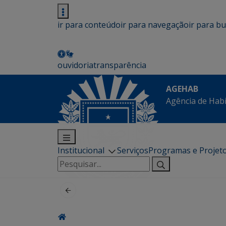
ir para conteúdo
ir para navegação
ir para b
ouvidoria
transparência
AGEHAB
Agência de Hab
Institucional
Serviços
Programas e Projet
Pesquisar
por: