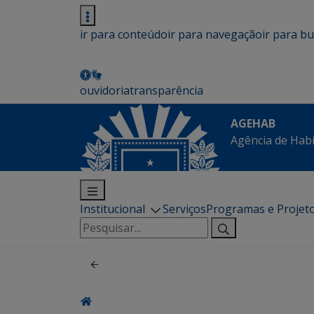
ir para conteúdo
ir para navegação
ir para b
ouvidoria
transparência
AGEHAB
Agência de Hab
Institucional
Serviços
Programas e Projet
Pesquisar
por: