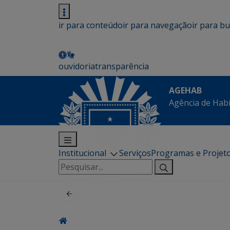
ir para conteúdo
ir para navegação
ir para b
ouvidoria
transparência
AGEHAB
Agência de Hab
Institucional
Serviços
Programas e Projet
Pesquisar
por: