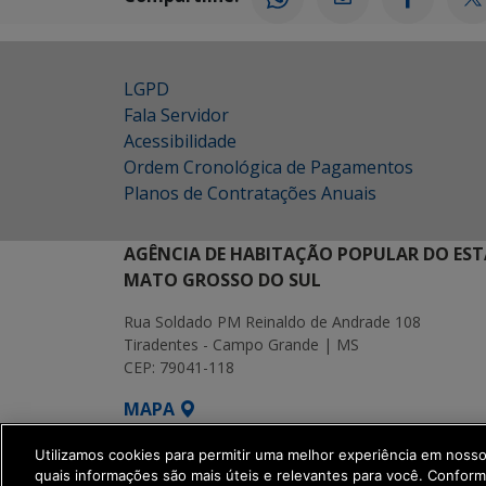
LGPD
Fala Servidor
Acessibilidade
Ordem Cronológica de Pagamentos
Planos de Contratações Anuais
AGÊNCIA DE HABITAÇÃO POPULAR DO EST
MATO GROSSO DO SUL
Rua Soldado PM Reinaldo de Andrade 108
Tiradentes - Campo Grande | MS
CEP: 79041-118
MAPA
SETDIG | Secretaria-Executiva de Transf
Utilizamos cookies para permitir uma melhor experiência em noss
quais informações são mais úteis e relevantes para você. Confor