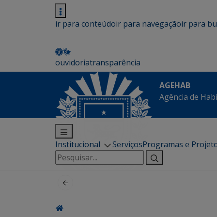
ir para conteúdo
ir para navegação
ir para b
ouvidoria
transparência
AGEHAB
Agência de Hab
Institucional
Serviços
Programas e Projet
Pesquisar
por: