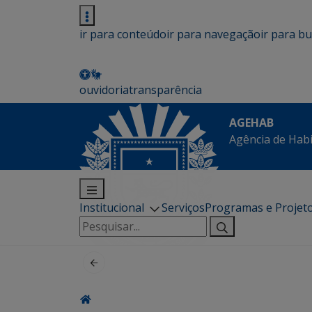
ir para conteúdo
ir para navegação
ir para b
ouvidoria
transparência
AGEHAB
Agência de Hab
Institucional
Serviços
Programas e Projet
Pesquisar
por: