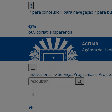
ir para conteúdo
ir para navegação
ir para b
ouvidoria
transparência
AGEHAB
Agência de Hab
Institucional
Serviços
Programas e Projet
Pesquisar
por: