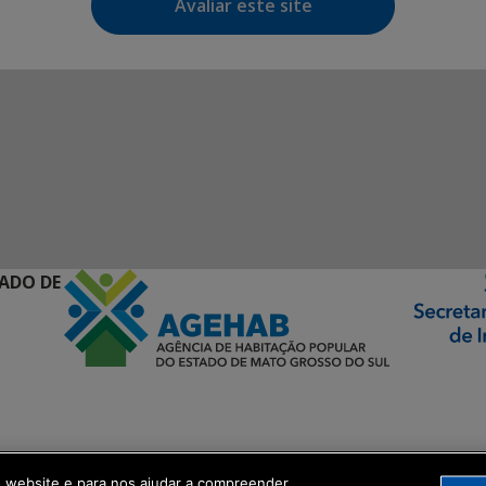
Avaliar este site
ADO DE
ormação Digital
o website e para nos ajudar a compreender