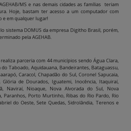
 AGEHAB/MS e nas demais cidades as famílias teriam
itura. Hoje, bastam ter acesso a um computador com
 e em qualquer lugar!
pelo sistema DOMUS da empresa Digitho Brasil, porém,
eterminado pela AGEHAB.
ealiza parceria com 44 municípios sendo Água Clara,
da do Taboado, Aquidauana, Bandeirantes, Bataguassu,
Caarapó, Caracol, Chapadão do Sul, Coronel Sapucaia,
 Glória de Dourados, Iguatemi, Inocência, Itaquiraí,
pã, Naviraí, Nioaque, Nova Alvorada do Sul, Nova
, Paranhos, Porto Murtinho, Ribas do Rio Pardo, Rio
briel do Oeste, Sete Quedas, Sidrolândia, Terenos e