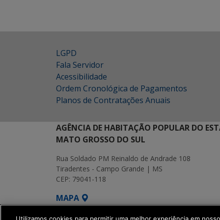
LGPD
Fala Servidor
Acessibilidade
Ordem Cronológica de Pagamentos
Planos de Contratações Anuais
AGÊNCIA DE HABITAÇÃO POPULAR DO EST
MATO GROSSO DO SUL
Rua Soldado PM Reinaldo de Andrade 108
Tiradentes - Campo Grande | MS
CEP: 79041-118
MAPA
SETDIG | Secretaria-Executiva de Transf
Utilizamos cookies para permitir uma melhor experiência em noss