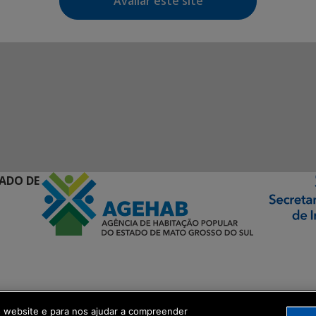
Avaliar este site
ADO DE
ormação Digital
o website e para nos ajudar a compreender