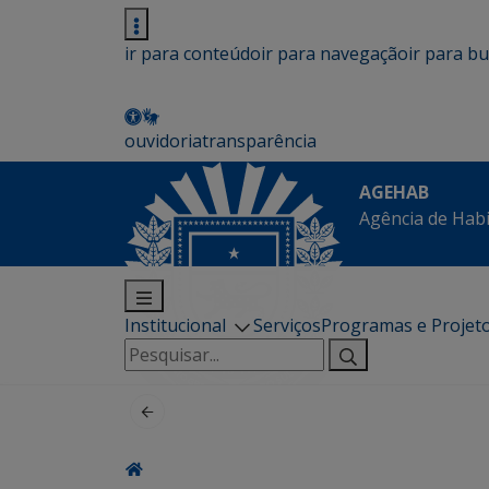
ir para conteúdo
ir para navegação
ir para b
ouvidoria
transparência
AGEHAB
Agência de Hab
Institucional
Serviços
Programas e Projet
Pesquisar
por: