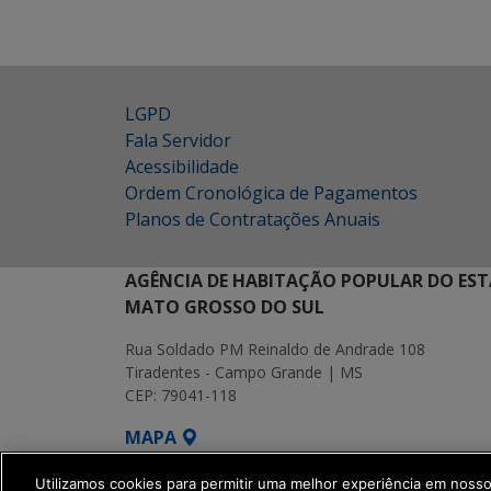
LGPD
Fala Servidor
Acessibilidade
Ordem Cronológica de Pagamentos
Planos de Contratações Anuais
AGÊNCIA DE HABITAÇÃO POPULAR DO EST
MATO GROSSO DO SUL
Rua Soldado PM Reinaldo de Andrade 108
Tiradentes - Campo Grande | MS
CEP: 79041-118
MAPA
SETDIG | Secretaria-Executiva de Transf
Utilizamos cookies para permitir uma melhor experiência em noss