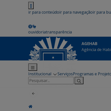
ir para conteúdo
ir para navegação
ir para b
ouvidoria
transparência
AGEHAB
Agência de Hab
Institucional
Serviços
Programas e Projet
Pesquisar
por: