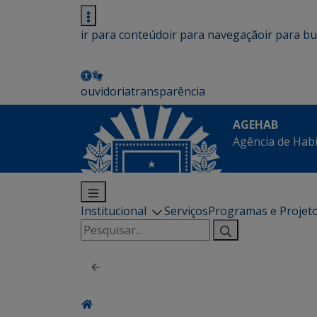
ir para conteúdo
ir para navegação
ir para b
ouvidoria
transparência
AGEHAB
Agência de Hab
Institucional
Serviços
Programas e Projet
Pesquisar
por: