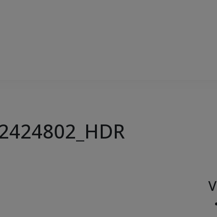
02424802_HDR
V