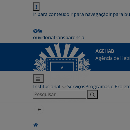
ir para conteúdo
ir para navegação
ir para b
ouvidoria
transparência
AGEHAB
Agência de Hab
Institucional
Serviços
Programas e Projet
Pesquisar
por: