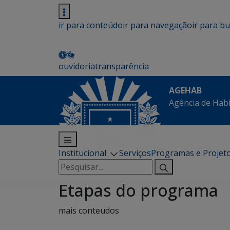
ir para conteúdo
ir para navegação
ir para b
ouvidoria
transparência
AGEHAB
Agência de Hab
Institucional
Serviços
Programas e Projet
Pesquisar
por:
Etapas do programa
mais conteudos