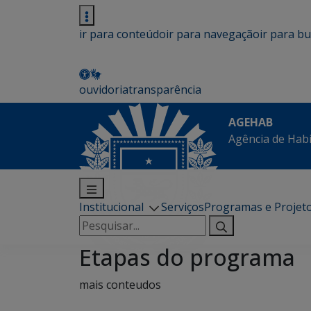
ir para conteúdo
ir para navegação
ir para b
ouvidoria
transparência
AGEHAB
Agência de Hab
Institucional
Serviços
Programas e Projet
Pesquisar
por:
Etapas do programa
mais conteudos