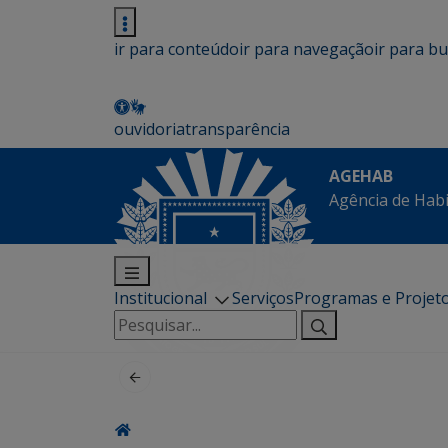
ir para conteúdo
ir para navegação
ir para b
ouvidoria
transparência
AGEHAB
Agência de Hab
Institucional
Serviços
Programas e Projet
Pesquisar
por: