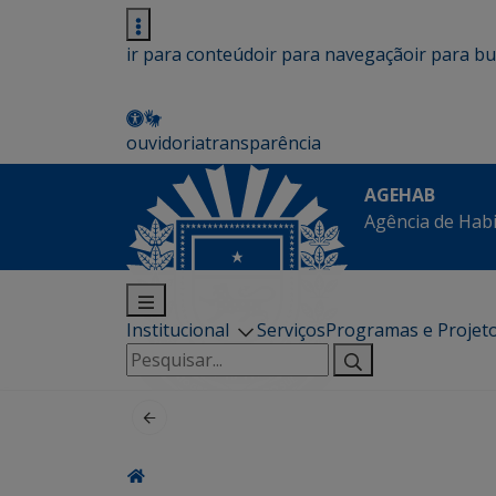
ir para conteúdo
ir para navegação
ir para b
ouvidoria
transparência
AGEHAB
Agência de Hab
Institucional
Serviços
Programas e Projet
Pesquisar
por: