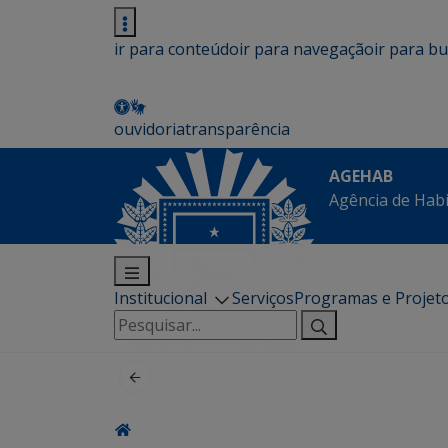
ir para conteúdo
ir para navegação
ir para b
ouvidoria
transparência
AGEHAB
Agência de Hab
Institucional
Serviços
Programas e Projet
Pesquisar
por: