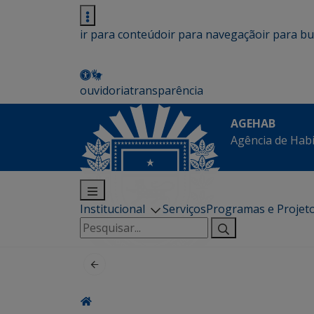
ir para conteúdo
ir para navegação
ir para b
ouvidoria
transparência
AGEHAB
Agência de Hab
Institucional
Serviços
Programas e Projet
Pesquisar
por: