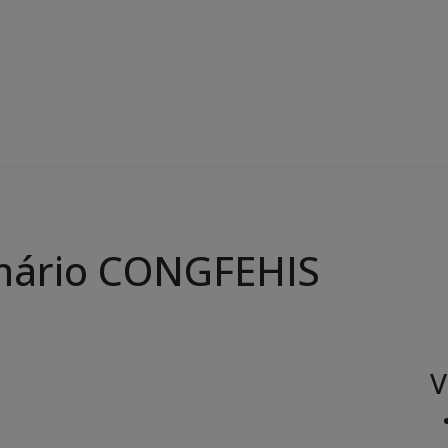
inário CONGFEHIS
V