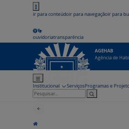
ir para conteúdo
ir para navegação
ir para b
ouvidoria
transparência
AGEHAB
Agência de Hab
Institucional
Serviços
Programas e Projet
Pesquisar
por: