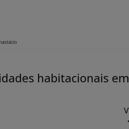
nastácio
idades habitacionais em
V