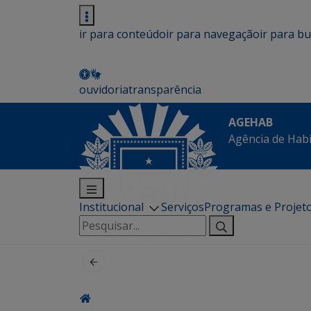
ir para conteúdo
ir para navegação
ir para b
ouvidoria
transparência
AGEHAB
Agência de Hab
Institucional
Serviços
Programas e Projet
Pesquisar
por: