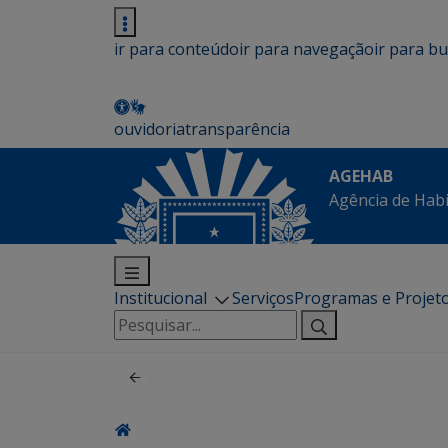
ir para conteúdo
ir para navegação
ir para b
ouvidoria
transparência
AGEHAB
Agência de Hab
Institucional
Serviços
Programas e Projet
Pesquisar
por: