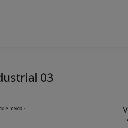
ustrial 03
V
de Almeida •