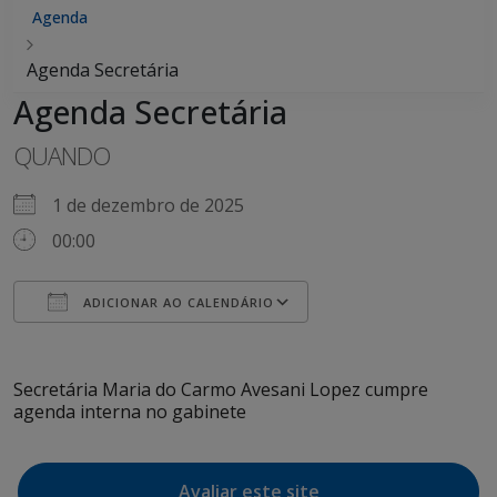
Agenda
Agenda Secretária
Agenda Secretária
QUANDO
1 de dezembro de 2025
00:00
ADICIONAR AO CALENDÁRIO
Baixar ICS
Google Agenda
iCalendar
Office 365
Outlook Live
Secretária Maria do Carmo Avesani Lopez cumpre
agenda interna no gabinete
Avaliar este site