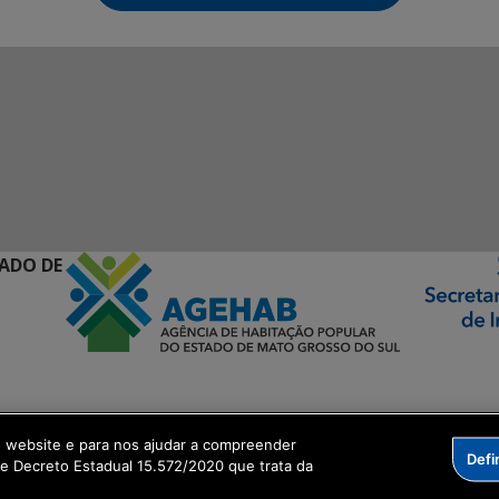
ADO DE
o website e para nos ajudar a compreender
Defi
ormação Digital
me Decreto Estadual 15.572/2020 que trata da