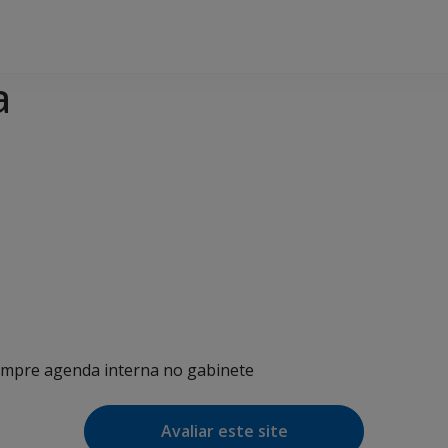
a
umpre agenda interna no gabinete
Avaliar este site