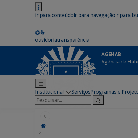
ir para conteúdo
ir para navegação
ir para b
ouvidoria
transparência
AGEHAB
Agência de Hab
Institucional
Serviços
Programas e Projet
Pesquisar
por: