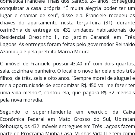
doméstica Franciele Thais dos Santos, 24 anos, conseguiu
conquistar a casa própria. “É muita alegria poder ter um
lugar e chamar de seu”, disse ela. Franciele recebeu as
chaves do apartamento nesta terça-feira (31), durante
cerimônia de entrega de 432 unidades habitacionais do
Residencial Orestinho II, no Jardim Carandá, em Três
Lagoas. As entregas foram feitas pelo governador Reinaldo
Azambuja e pela prefeita Márcia Moura.
O imóvel de Franciele possui 43,40 m² com dois quartos,
sala, cozinha e banheiro. O local é o novo lar dela e dos três
filhos, de três, seis e oito anos. “Sempre morei de aluguel e
ter a oportunidade de economizar R$ 450 vai me fazer ter
uma vida melhor”, contou ela, que pagará R$ 32 mensais
pela nova moradia.
Segundo o superintendente em exercício da Caixa
Econômica Federal em Mato Grosso do Sul, Ubiratan
Rebouças, os 432 imóveis entregues em Três Lagoas fazem
parte do Programa Minha Casa, Minhas Vida II e têm como