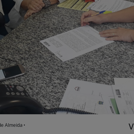
V
de Almeida •