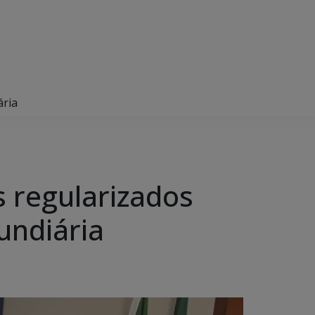
ária
 regularizados
undiária