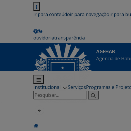
ir para conteúdo
ir para navegação
ir para b
ouvidoria
transparência
AGEHAB
Agência de Hab
Institucional
Serviços
Programas e Projet
Pesquisar
por: