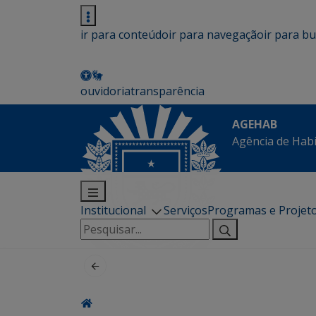
ir para conteúdo
ir para navegação
ir para b
ouvidoria
transparência
AGEHAB
Agência de Hab
Institucional
Serviços
Programas e Projet
Pesquisar
por: