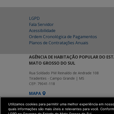
LGPD
Fala Servidor
Acessibilidade
Ordem Cronológica de Pagamentos
Planos de Contratações Anuais
AGÊNCIA DE HABITAÇÃO POPULAR DO EST
MATO GROSSO DO SUL
Rua Soldado PM Reinaldo de Andrade 108
Tiradentes - Campo Grande | MS
CEP: 79041-118
MAPA
SETDIG | Secretaria-Executiva de Transf
Utilizamos cookies para permitir uma melhor experiência em noss
quais informações são mais úteis e relevantes para você. Confor
LGPD no Governo do Estado de Mato Grosso do Sul.