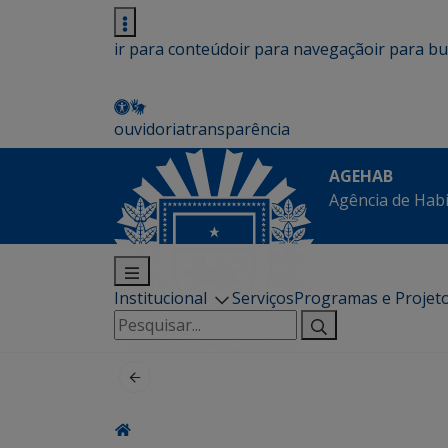
ir para conteúdo
ir para navegação
ir para b
ouvidoria
transparência
AGEHAB
Agência de Hab
Institucional
Serviços
Programas e Projet
Pesquisar
por: