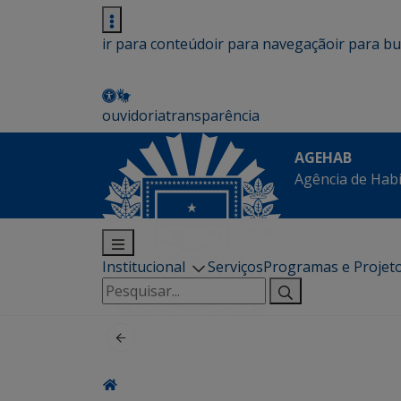
ir para conteúdo
ir para navegação
ir para b
ouvidoria
transparência
AGEHAB
Agência de Hab
Institucional
Serviços
Programas e Projet
Pesquisar
por: