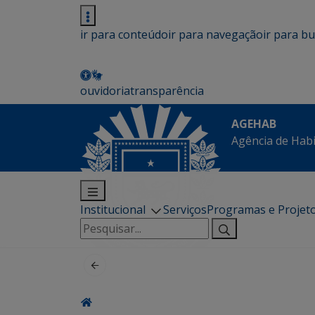
ir para conteúdo
ir para navegação
ir para b
ouvidoria
transparência
AGEHAB
Agência de Hab
Institucional
Serviços
Programas e Projet
Pesquisar
por: