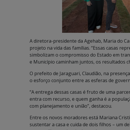
A diretora-presidente da Agehab, Maria do C
projeto na vida das famílias. “Essas casas rep
simbolizam o compromisso do Estado em tran
e Município caminham juntos, os resultados c
O prefeito de Jaraguari, Claudião, na presenç
o esforço conjunto entre as esferas de govern
“A entrega dessas casas é fruto de uma parceri
entra com recurso, e quem ganha é a populaçã
com planejamento e união”, destacou.
Entre os novos moradores está Mariana Cristin
sustentar a casa e cuida de dois filhos – um d