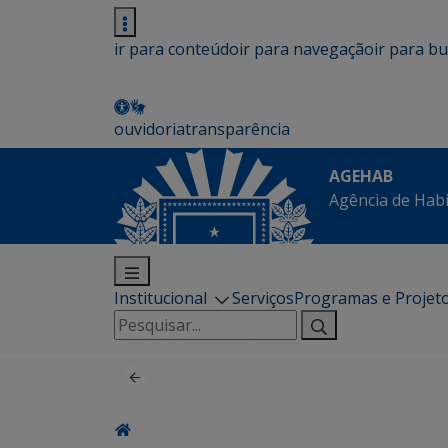
ir para conteúdo
ir para navegação
ir para b
ouvidoria
transparência
AGEHAB
Agência de Hab
Institucional
Serviços
Programas e Projet
Pesquisar
por: