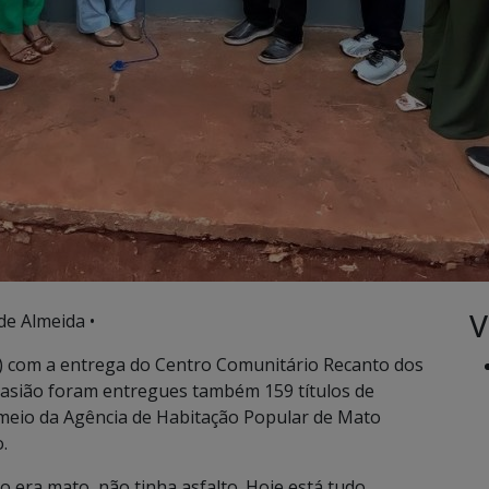
V
de Almeida •
) com a entrega do Centro Comunitário Recanto dos
casião foram entregues também 159 títulos de
r meio da Agência de Habitação Popular de Mato
.
o era mato, não tinha asfalto. Hoje está tudo