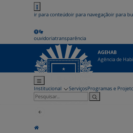
ir para conteúdo
ir para navegação
ir para b
ouvidoria
transparência
AGEHAB
Agência de Hab
Institucional
Serviços
Programas e Projet
Pesquisar
por: