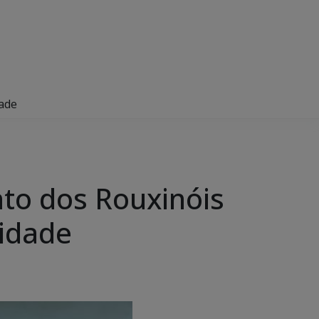
dade
to dos Rouxinóis
nidade