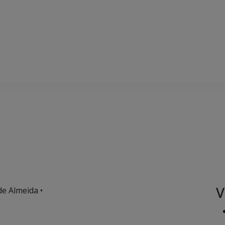
V
de Almeida •