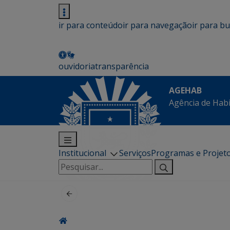
ir para conteúdo
ir para navegação
ir para b
ouvidoria
transparência
AGEHAB
Agência de Hab
Institucional
Serviços
Programas e Projet
Pesquisar
por: